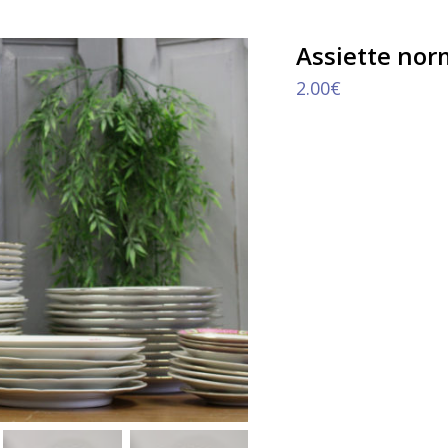
Assiette nor
2.00
€