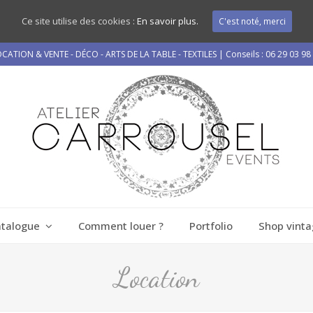
Ce site utilise des cookies :
En savoir plus.
C'est noté, merci
CATION & VENTE - DÉCO - ARTS DE LA TABLE - TEXTILES | Conseils : 06 29 03 98
atalogue
Comment louer ?
Portfolio
Shop vinta
Location