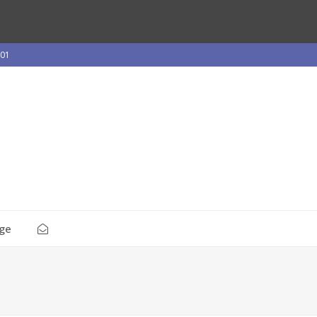
 01
ge