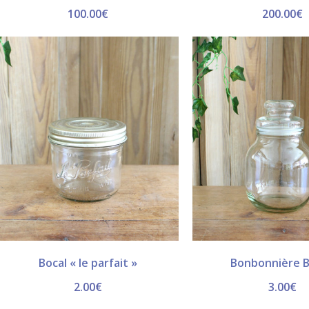
100.00
€
200.00
€
Bocal « le parfait »
Bonbonnière B
2.00
€
3.00
€