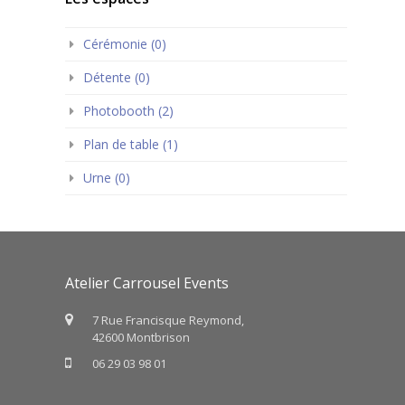
Cérémonie (0)
Détente (0)
Photobooth (2)
Plan de table (1)
Urne (0)
Atelier Carrousel Events
7 Rue Francisque Reymond,
42600 Montbrison
06 29 03 98 01