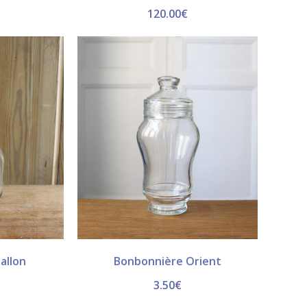
120.00
€
allon
Bonbonnière Orient
3.50
€