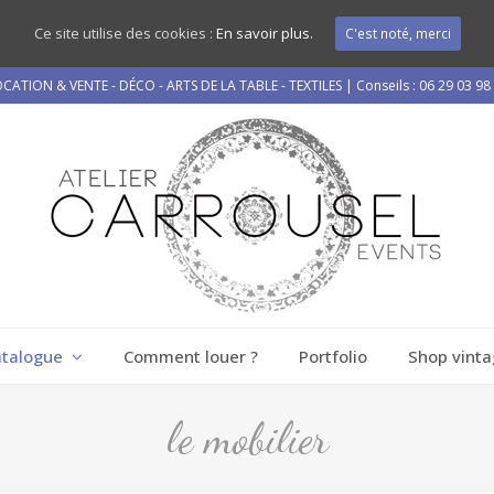
Ce site utilise des cookies :
En savoir plus.
C'est noté, merci
CATION & VENTE - DÉCO - ARTS DE LA TABLE - TEXTILES | Conseils : 06 29 03 98
atalogue
Comment louer ?
Portfolio
Shop vinta
le mobilier