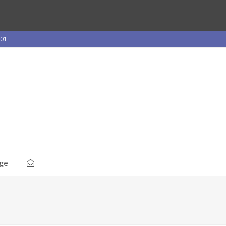
 01
ge