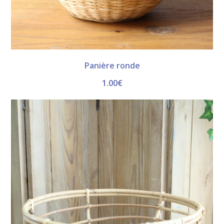
Panière ronde
1.00
€