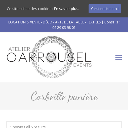
Ce site utilise des cookies :
En savoir plus.
C'est noté, merci
LOCATION & VENTE - DÉCO - ARTS DE LA TABLE - TEXTILES | Conseils :
06 29 03 98 01
O
Mo
M
Corbeille panière
Showing all 5 results