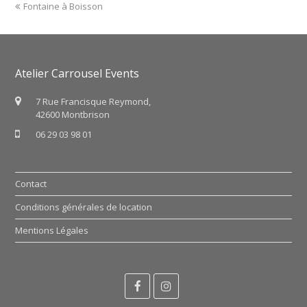
previous
Fontaine à Boisson
post:
Atelier Carrousel Events
7 Rue Francisque Reymond,
42600 Montbrison
06 29 03 98 01
Contact
Conditions générales de location
Mentions Légales
Facebook
Instagram