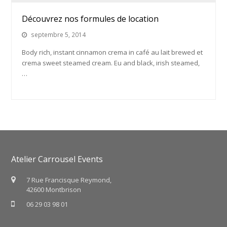
Découvrez nos formules de location
septembre 5, 2014
Body rich, instant cinnamon crema in café au lait brewed et
crema sweet steamed cream. Eu and black, irish steamed,
…
Atelier Carrousel Events
7 Rue Francisque Reymond,
42600 Montbrison
06 29 03 98 01