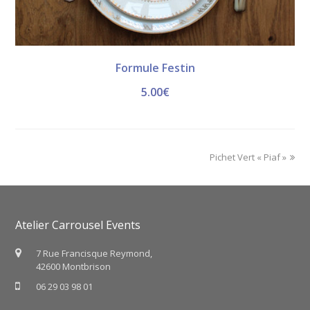
Formule Festin
5.00
€
next
Pichet Vert « Piaf »
post:
Atelier Carrousel Events
7 Rue Francisque Reymond,
42600 Montbrison
06 29 03 98 01