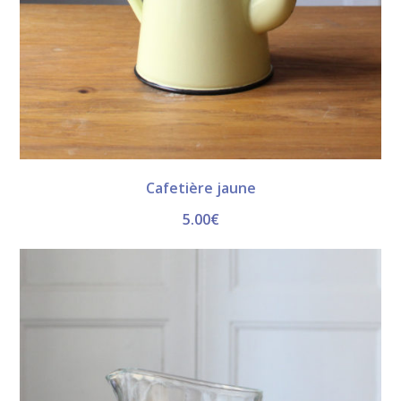
Cafetière jaune
5.00
€